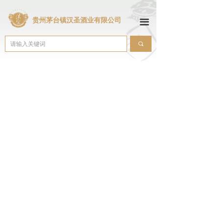
贵州茅台镇汉圣酒业有限公司
끀
끠